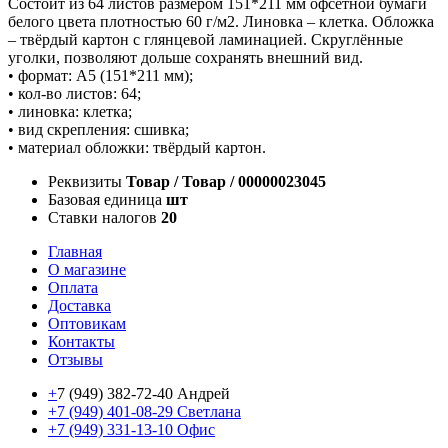
Состоит из 64 листов размером 151*211 мм офсетной бумаги
белого цвета плотностью 60 г/м2. Линовка – клетка. Обложка
– твёрдый картон с глянцевой ламинацией. Скруглённые
уголки, позволяют дольше сохранять внешний вид.
• формат: А5 (151*211 мм);
• кол-во листов: 64;
• линовка: клетка;
• вид скрепления: сшивка;
• материал обложки: твёрдый картон.
Реквизиты
Товар / Товар / 00000023045
Базовая единица
шт
Ставки налогов
20
Главная
О магазине
Оплата
Доставка
Оптовикам
Контакты
Отзывы
+
7 (949) 382-72-40 Андрей
+7 (949) 401-08-29 Светлана
+7 (949) 331-13-10 Офис