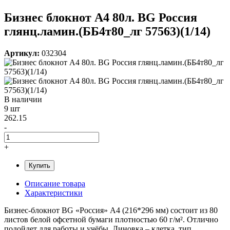
Бизнес блокнот А4 80л. BG Россия
глянц.ламин.(ББ4т80_лг 57563)(1/14)
Артикул:
032304
В наличии
9 шт
262.15
-
+
Купить
Описание товара
Характеристики
Бизнес-блокнот BG «Россия» А4 (216*296 мм) состоит из 80
листов белой офсетной бумаги плотностью 60 г/м². Отлично
подойдет для работы и учёбы. Линовка – клетка, тип