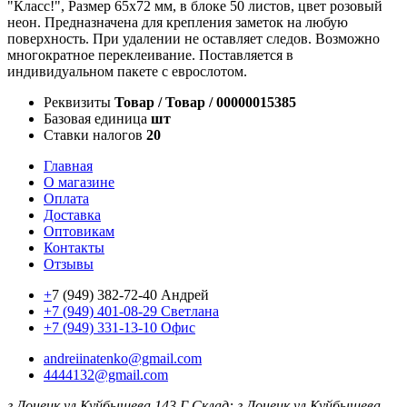
"Класс!", Размер 65х72 мм, в блоке 50 листов, цвет розовый
неон. Предназначена для крепления заметок на любую
поверхность. При удалении не оставляет следов. Возможно
многократное переклеивание. Поставляется в
индивидуальном пакете с еврослотом.
Реквизиты
Товар / Товар / 00000015385
Базовая единица
шт
Ставки налогов
20
Главная
О магазине
Оплата
Доставка
Оптовикам
Контакты
Отзывы
+
7 (949) 382-72-40 Андрей
+7 (949) 401-08-29 Светлана
+7 (949) 331-13-10 Офис
andreiinatenko@gmail.com
4444132@gmail.com
г.Донецк ул.Куйбышева 143 Г
Склад: г.Донецк ул.Куйбышева