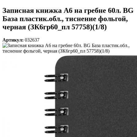
Записная книжка А6 на гребне 60л. BG
База пластик.обл., тиснение фольгой,
черная (ЗК6гр60_пл 57758)(1/8)
Артикул:
032637