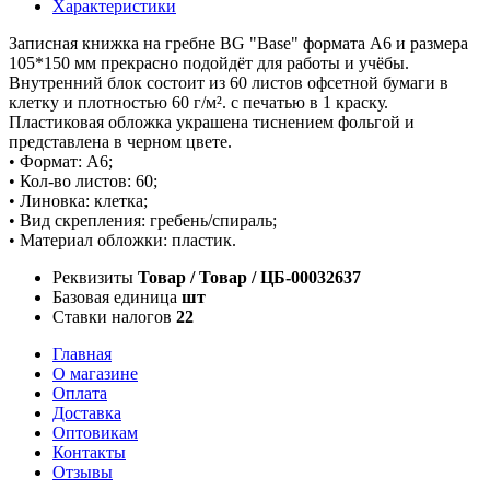
Характеристики
Записная книжка на гребне BG "Base" формата А6 и размера
105*150 мм прекрасно подойдёт для работы и учёбы.
Внутренний блок состоит из 60 листов офсетной бумаги в
клетку и плотностью 60 г/м². с печатью в 1 краску.
Пластиковая обложка украшена тиснением фольгой и
представлена в черном цвете.
• Формат: А6;
• Кол-во листов: 60;
• Линовка: клетка;
• Вид скрепления: гребень/спираль;
• Материал обложки: пластик.
Реквизиты
Товар / Товар / ЦБ-00032637
Базовая единица
шт
Ставки налогов
22
Главная
О магазине
Оплата
Доставка
Оптовикам
Контакты
Отзывы