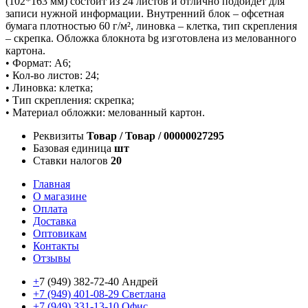
(102*163 мм) состоит из 24 листов и отлично подойдет для
записи нужной информации. Внутренний блок – офсетная
бумага плотностью 60 г/м², линовка – клетка, тип скрепления
– скрепка. Обложка блокнота bg изготовлена из мелованного
картона.
• Формат: А6;
• Кол-во листов: 24;
• Линовка: клетка;
• Тип скрепления: скрепка;
• Материал обложки: мелованный картон.
Реквизиты
Товар / Товар / 00000027295
Базовая единица
шт
Ставки налогов
20
Главная
О магазине
Оплата
Доставка
Оптовикам
Контакты
Отзывы
+
7 (949) 382-72-40 Андрей
+7 (949) 401-08-29 Светлана
+7 (949) 331-13-10 Офис