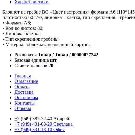
Характеристики
Блокнот на гребне BG «Цвет настроения» формата А6 (110*145
плотностью 60 г/м², линовка – клетка, тип скрепления – гребе
• Формат: А6;
• Кол-во листов: 80;
• Линовка: клетка;
• Тип скрепления: гребень;
• Материал обложки: мелованный картон.
Реквизиты
Товар / Товар / 00000027242
Базовая единица
шт
Ставки налогов
20
Главная
О магазине
Оплата
Доставка
Оптовикам
Контакты
Отзывы
+
7 (949) 382-72-40 Андрей
+7 (949) 401-08-29 Светлана
+7 (949) 331-13-10 Офис