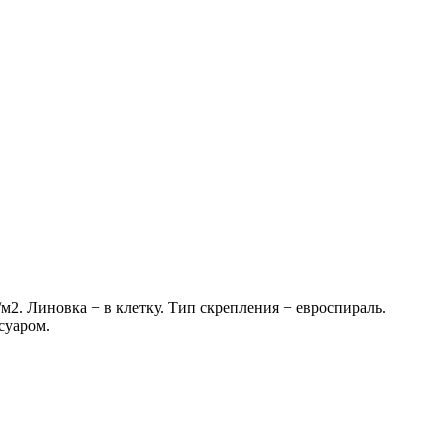
м2. Линовка − в клетку. Тип скрепления − евроспираль.
суаром.