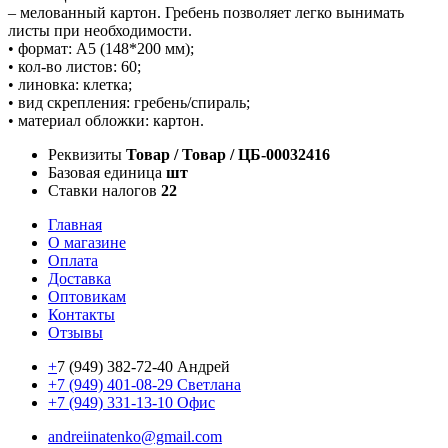
– мелованный картон. Гребень позволяет легко вынимать
листы при необходимости.
• формат: А5 (148*200 мм);
• кол-во листов: 60;
• линовка: клетка;
• вид скрепления: гребень/спираль;
• материал обложки: картон.
Реквизиты
Товар / Товар / ЦБ-00032416
Базовая единица
шт
Ставки налогов
22
Главная
О магазине
Оплата
Доставка
Оптовикам
Контакты
Отзывы
+
7 (949) 382-72-40 Андрей
+7 (949) 401-08-29 Светлана
+7 (949) 331-13-10 Офис
andreiinatenko@gmail.com