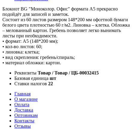
Блокнот BG "Моноколор. Офис" формата А5 прекрасно
подойдёт для записей и заметок.
Состоит из 60 листов размером 148*200 мм офсетной бумаги
белого цвета плотностью 60 г/м2. Линовка – клетка. Обложка
– мелованный картон. Гребень позволяет легко вынимать
листы при необходимости.
• формат: А5 (148*200 мм);
• кол-во листов: 60;
• линовка: клетка;
• вид скрепления: гребень/спираль;
• материал обложки: картон.
Реквизиты
Товар / Товар / ЦБ-00032415
Базовая единица
шт
Ставки налогов
22
Главная
О магазине
Оплата
Доставка
Оптовикам
Контакты
Отзывы