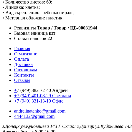
• Количество листов: 60;
• Линовка: клетка;
• Вид скрепления: гребень/спираль;
• Материал обложки: пластик.
Реквизиты
Товар / Товар / ЦБ-00031944
Базовая единица
шт
Ставки налогов
22
Главная
О магазине
Оплата
Доставка
Оптовикам
Контакты
Отзывы
+
7 (949) 382-72-40 Андрей
+7 (949) 401-08-29 Светлана
+7 (949) 331-13-10 Офис
andreiinatenko@gmail.com
4444132@gmail.com
г.Донецк ул.Куйбышева 143 Г
Склад: г.Донецк ул.Куйбышева 143
Время работы с 8:00-16:00