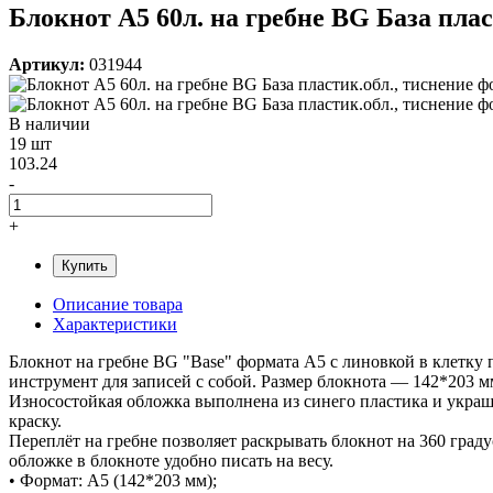
Блокнот А5 60л. на гребне BG База плас
Артикул:
031944
В наличии
19 шт
103.24
-
+
Купить
Описание товара
Характеристики
Блокнот на гребне BG "Base" формата А5 с линовкой в клетку 
инструмент для записей с собой. Размер блокнота — 142*203 м
Износостойкая обложка выполнена из синего пластика и украше
краску.
Переплёт на гребне позволяет раскрывать блокнот на 360 град
обложке в блокноте удобно писать на весу.
• Формат: А5 (142*203 мм);