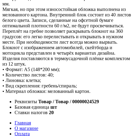
мм.
Мягкая, но при этом износостойкая обложка выполнена из
мелованного картона. Внутренний блок состоит из 40 листов
белого цвета. Записи, сделанные на офсетной бумаге
оптимальной плотности 60 г/м2, не будут просвечиваться.
Переплёт на гребне позволяет раскрывать блокнот на 360
градусов: его легко перелистывать и открывать в нужном
месте. При необходимости лист всегда можно вырвать.
Блокнот с изображением автомобилей, скейтборда и
мотоцикла представлен в четырёх вариантах дизайна.
Изделия поставляются в термоусадочной плёнке комплектом
из 12 штук.
• Формат: А5 (148*200 мм);
• Количество листов: 40;
• Линовка: клетка;
• Вид скрепления: гребень/спираль;
• Материал обложки: мелованный картон.
Реквизиты
Товар / Товар / 00000024529
Базовая единица
шт
Ставки налогов
20
Главная
О магазине
Оплата