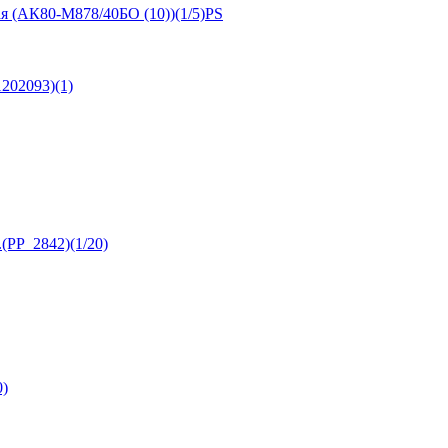
я (АК80-М878/40БО (10))(1/5)PS
202093)(1)
.(PP_2842)(1/20)
0)