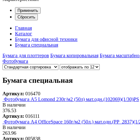
Применить
Сбросить
Главная
Каталог
Бумага для офисной техники
Бумага специальная
Бумага для плоттеров
Бумага копировальная
Бумага масштабно
Фотобумага
Бумага специальная
Артикул:
016470
Фотобумага A5 Lomond 230г/м2 (50л) мат.одн.(102069)(1/30)PS
В наличии
376.53
Артикул:
016111
Фотобумага А4 OfficeSpace 160г/м2 (50л.) мат.одн.(PP_2837)(1/
В наличии
263.96
Артикул:
005838