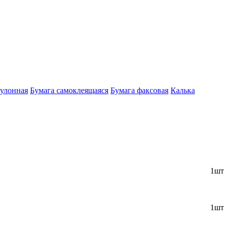
рулонная
Бумага самоклеящаяся
Бумага факсовая
Калька
1шт
1шт