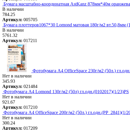
Бумага масштабно-координатная AstKanz 878мм*40м оранжева
В наличии
784.25
Артикул:
005705
Бумага плоттеров1067*30 Lomond матовая 180г/м2 вт.50,8мм (1
В наличии
5761.32
Артикул:
017211
Фотобумага А4 OfficeSpace 230г/м2 (50л.) гл.одн
Нет в наличии
345.93
Артикул:
021484
Фотобумага A4 Lomond 130г/м2 (50л) гл.одн.(0102017)(1/23)PS
Нет в наличии
921.67
Артикул:
017210
Фотобумага А4 OfficeSpace 200г/м2 (50л.) гл.одн.(PP_2841)(1/2
Нет в наличии
300.24
Артикул:
017209