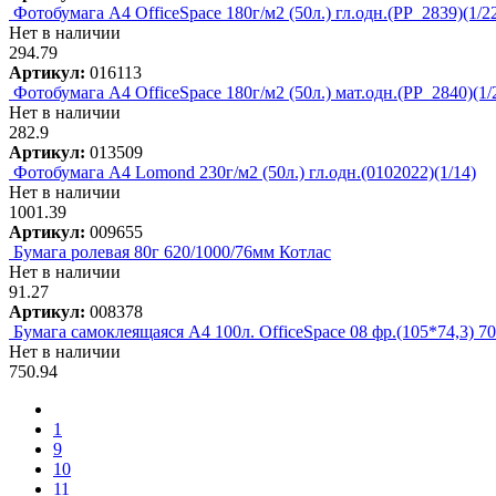
Фотобумага А4 OfficeSpace 180г/м2 (50л.) гл.одн.(PP_2839)(1/2
Нет в наличии
294.79
Артикул:
016113
Фотобумага А4 OfficeSpace 180г/м2 (50л.) мат.одн.(PP_2840)(1/
Нет в наличии
282.9
Артикул:
013509
Фотобумага А4 Lomond 230г/м2 (50л.) гл.одн.(0102022)(1/14)
Нет в наличии
1001.39
Артикул:
009655
Бумага ролевая 80г 620/1000/76мм Котлас
Нет в наличии
91.27
Артикул:
008378
Бумага самоклеящаяся А4 100л. OfficeSpace 08 фр.(105*74,3) 70
Нет в наличии
750.94
1
9
10
11