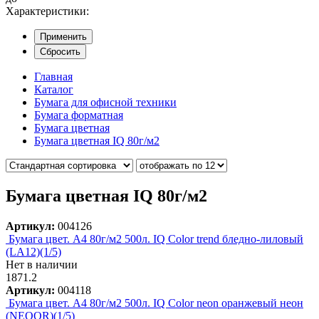
Характеристики:
Применить
Сбросить
Главная
Каталог
Бумага для офисной техники
Бумага форматная
Бумага цветная
Бумага цветная IQ 80г/м2
Бумага цветная IQ 80г/м2
Артикул:
004126
Бумага цвет. А4 80г/м2 500л. IQ Color trend бледно-лиловый
(LA12)(1/5)
Нет в наличии
1871.2
Артикул:
004118
Бумага цвет. А4 80г/м2 500л. IQ Color neon оранжевый неон
(NEOOR)(1/5)