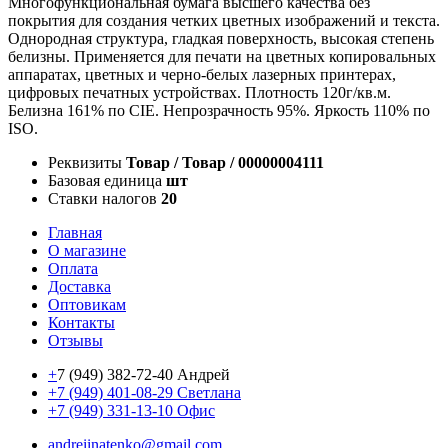
Многофункциональная бумага высшего качества без
покрытия для создания четких цветных изображений и текста.
Однородная структура, гладкая поверхность, высокая степень
белизны. Применяется для печати на цветных копировальных
аппаратах, цветных и черно-белых лазерных принтерах,
цифровых печатных устройствах. Плотность 120г/кв.м.
Белизна 161% по CIE. Непрозрачность 95%. Яркость 110% по
ISO.
Реквизиты
Товар / Товар / 00000004111
Базовая единица
шт
Ставки налогов
20
Главная
О магазине
Оплата
Доставка
Оптовикам
Контакты
Отзывы
+
7 (949) 382-72-40 Андрей
+7 (949) 401-08-29 Светлана
+7 (949) 331-13-10 Офис
andreiinatenko@gmail.com